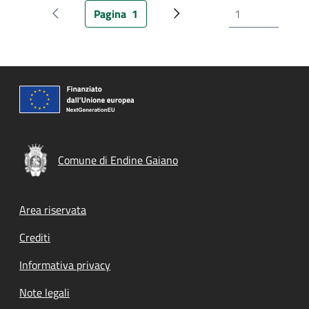
Pagina
1
Pagina precedente
Pagina attuale
Prossima pagina
Comune di Endine Gaiano
Footer menu
Area riservata
Crediti
Informativa privacy
Note legali