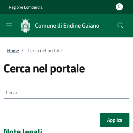
Salta al contenuto principale
Skip to footer content
Regione Lombardia
Comune di Endine Gaiano
Briciole di pane
Home
/
Cerca nel portale
Cerca nel portale
Cerca
Note legali