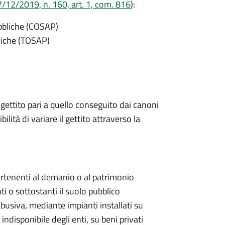
/12/2019, n. 160, art. 1, com. 816
):
ubbliche (COSAP)
bliche (TOSAP)
 gettito pari a quello conseguito dai canoni
bilità di variare il gettito attraverso la
artenenti al demanio o al patrimonio
ti o sottostanti il suolo pubblico
abusiva, mediante impianti installati su
ndisponibile degli enti, su beni privati