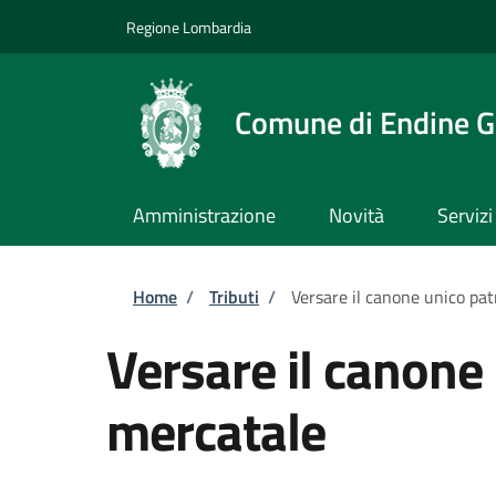
Salta al contenuto principale
Skip to footer content
Regione Lombardia
Comune di Endine G
Amministrazione
Novità
Servizi
Briciole di pane
Home
/
Tributi
/
Versare il canone unico pa
Versare il canone
mercatale