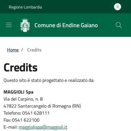
Salta al contenuto principale
Skip to footer content
Regione Lombardia
Comune di Endine Gaiano
Briciole di pane
Home
/
Credits
Credits
Questo sito è stato progettato e realizzato da:
MAGGIOLI Spa
Via del Carpino, n. 8
47822 Santarcangelo di Romagna (RN)
Telefono: 0541 628111
Fax: 0541 622100
E-mail:
maggiolispa@maggioli.it