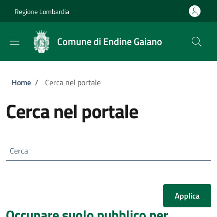
Salta al contenuto principale
Skip to footer content
Regione Lombardia
Comune di Endine Gaiano
Briciole di pane
Home
/
Cerca nel portale
Cerca nel portale
Cerca
Occupare suolo pubblico per