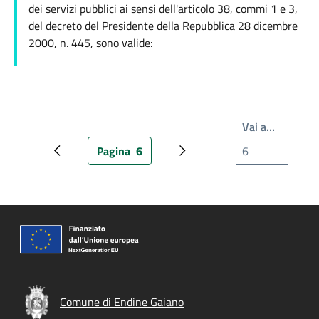
dei servizi pubblici ai sensi dell'articolo 38, commi 1 e 3,
del decreto del Presidente della Repubblica 28 dicembre
2000, n. 445, sono valide:
Write th
Vai a…
Pagina
6
Pagina precedente
Pagina attuale
Prossima pagina
Comune di Endine Gaiano