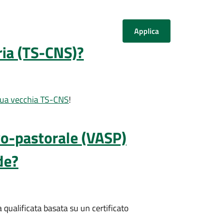
ria (TS-CNS)?
 tua vecchia TS-CNS
!
lvo-pastorale (VASP)
de?
a qualificata basata su un certificato