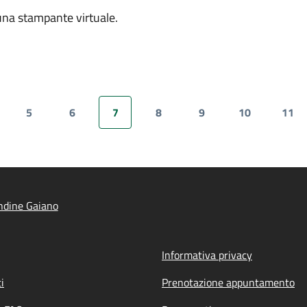
cuna stampante virtuale.
5
6
7
8
9
10
11
gina
Pagina
Pagina
Pagina attuale
Pagina
Pagina
Pagina
Pag
ndine Gaiano
Informativa privacy
i
Prenotazione appuntamento