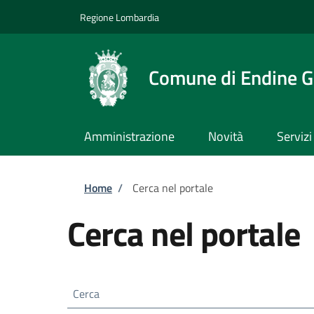
Salta al contenuto principale
Skip to footer content
Regione Lombardia
Comune di Endine G
Amministrazione
Novità
Servizi
Briciole di pane
Home
/
Cerca nel portale
Cerca nel portale
Cerca