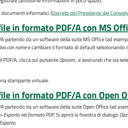
egistrare tantissime informazioni in poco spazio.
 documenti informatici (
Decreto del Presidente del Consigli
file in formato PDF/A con MS Off
A partendo da un software della suite MS Office (ad esem
lva con nome
e cambiare il formato di default selezionando 
il PDF/A, clicca sul pulsante
Opzioni...
e assicurati che sia sel
cuna stampante virtuale.
file in formato PDF/A con Open O
 partendo da un software della suite Open Office (ad esemp
 >
Esporta nel formato PDF.
Si aprirà la finestra di dialogo
Opz
Esporta
.