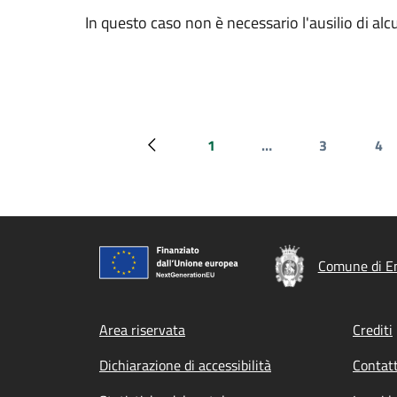
In questo caso non è necessario l'ausilio di al
1
…
3
4
Pagina precedente
Prima pagina
Pagina
Pa
Comune di E
Footer menu
Area riservata
Crediti
Dichiarazione di accessibilità
Contatt