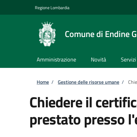
Salta al contenuto principale
Skip to footer content
Regione Lombardia
Comune di Endine G
Amministrazione
Novità
Servizi
Briciole di pane
Home
/
Gestione delle risorse umane
/
Chie
Chiedere il certifi
prestato presso l