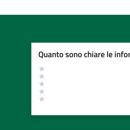
Quanto sono chiare le info
Valutazione
Valuta 5 stelle su 5
Valuta 4 stelle su 5
Valuta 3 stelle su 5
Valuta 2 stelle su 5
Valuta 1 stelle su 5