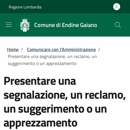
Salta al contenuto principale
Skip to footer content
Regione Lombardia
Comune di Endine Gaiano
Briciole di pane
Home
/
Comunicare con l'Amministrazione
/
Presentare una segnalazione, un reclamo, un
suggerimento o un apprezzamento
Presentare una
segnalazione, un reclamo,
un suggerimento o un
apprezzamento