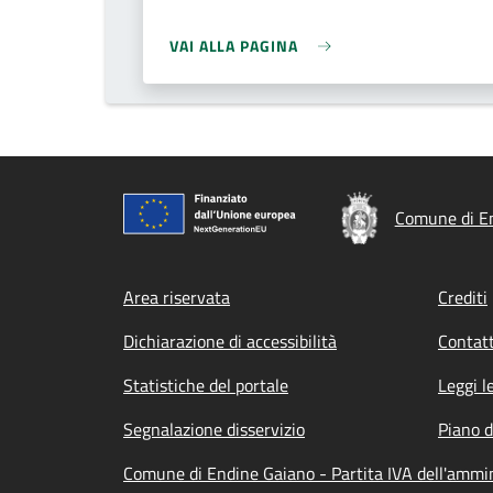
VAI ALLA PAGINA
Comune di E
Footer menu
Area riservata
Crediti
Dichiarazione di accessibilità
Contatt
Statistiche del portale
Leggi l
Segnalazione disservizio
Piano d
Comune di Endine Gaiano - Partita IVA dell'amm