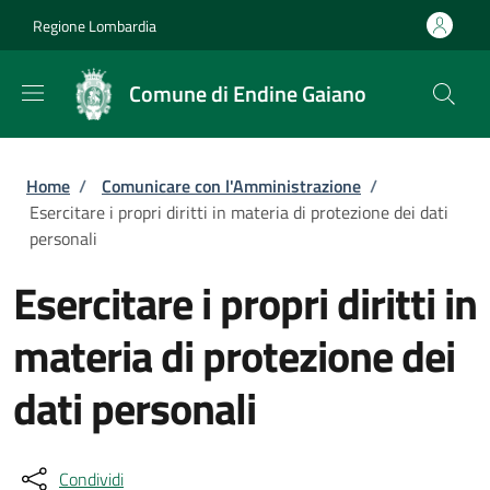
Salta al contenuto principale
Skip to footer content
Regione Lombardia
Comune di Endine Gaiano
Briciole di pane
Home
/
Comunicare con l'Amministrazione
/
Esercitare i propri diritti in materia di protezione dei dati
personali
Esercitare i propri diritti in
materia di protezione dei
dati personali
Condividi