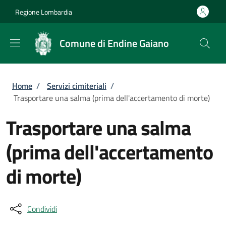
Salta al contenuto principale
Skip to footer content
Regione Lombardia
Comune di Endine Gaiano
Briciole di pane
Home
/
Servizi cimiteriali
/
Trasportare una salma (prima dell'accertamento di morte)
Trasportare una salma
(prima dell'accertamento
di morte)
Condividi