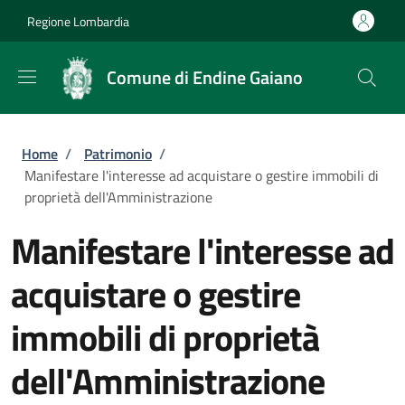
Salta al contenuto principale
Skip to footer content
Regione Lombardia
Comune di Endine Gaiano
Briciole di pane
Home
/
Patrimonio
/
Manifestare l'interesse ad acquistare o gestire immobili di
proprietà dell'Amministrazione
Manifestare l'interesse ad
acquistare o gestire
immobili di proprietà
dell'Amministrazione