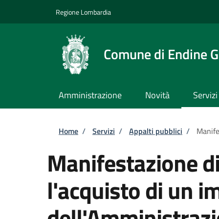
Salta al contenuto principale
Skip to footer content
Regione Lombardia
Comune di Endine G
Amministrazione
Novità
Servizi
Briciole di pane
Home
/
Servizi
/
Appalti pubblici
/
Manife
Manifestazione di
l'acquisto di un i
dell'Amministraz