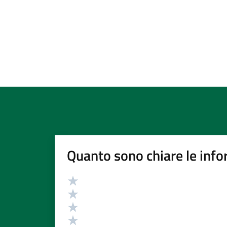
Quanto sono chiare le info
Valutazione
Valuta 5 stelle su 5
Valuta 4 stelle su 5
Valuta 3 stelle su 5
Valuta 2 stelle su 5