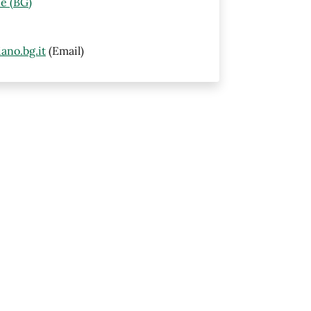
e (BG)
ano.bg.it
(Email)