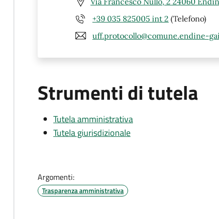
Via Francesco Nullo, 2 24060 Endin
+39 035 825005 int 2
(Telefono)
uff.protocollo@comune.endine-gai
Strumenti di tutela
Tutela amministrativa
Tutela giurisdizionale
Argomenti:
Trasparenza amministrativa