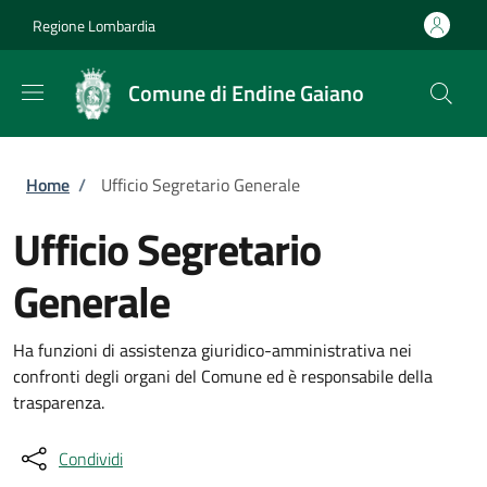
Salta al contenuto principale
Skip to footer content
Regione Lombardia
Comune di Endine Gaiano
Briciole di pane
Home
/
Ufficio Segretario Generale
Ufficio Segretario
Generale
Ha funzioni di assistenza giuridico-amministrativa nei
confronti degli organi del Comune ed è responsabile della
trasparenza.
Condividi