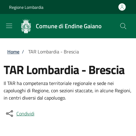
Salta al contenuto principale
Skip to footer content
Regione Lombardia
Comune di Endine Gaiano
Briciole di pane
Home
/
TAR Lombardia - Brescia
TAR Lombardia - Brescia
Il TAR ha competenza territoriale regionale e sede nei
capoluoghi di Regione, con sezioni staccate, in alcune Regioni,
in centri diversi dal capoluogo.
Condividi