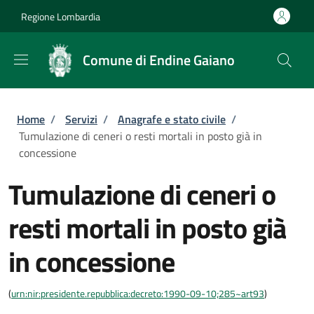
Salta al contenuto principale
Skip to footer content
Regione Lombardia
Comune di Endine Gaiano
Briciole di pane
Home
/
Servizi
/
Anagrafe e stato civile
/
Tumulazione di ceneri o resti mortali in posto già in
concessione
Tumulazione di ceneri o
resti mortali in posto già
in concessione
(
urn:nir:presidente.repubblica:decreto:1990-09-10;285~art93
)