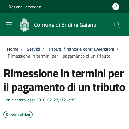
Salta al contenuto principale
Skip to footer content
Regione Lombardia
Comune di Endine Gaiano
Briciole di pane
Home
/
Servizi
/
Tributi, finanze e contravvenzioni
/
Rimessione in termini per il pagamento di un tributo
Rimessione in termini per
il pagamento di un tributo
(
urn:nir:stato:legge:2000-07-27;212~art9
)
Servizio attivo