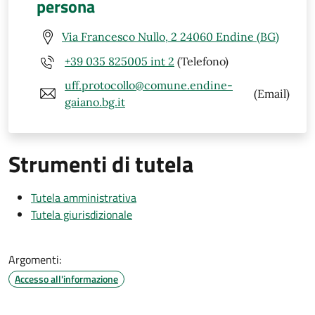
persona
Via Francesco Nullo, 2 24060 Endine (BG)
+39 035 825005 int 2
(Telefono)
uff.protocollo@comune.endine-
(Email)
gaiano.bg.it
Strumenti di tutela
Tutela amministrativa
Tutela giurisdizionale
Argomenti:
Accesso all'informazione