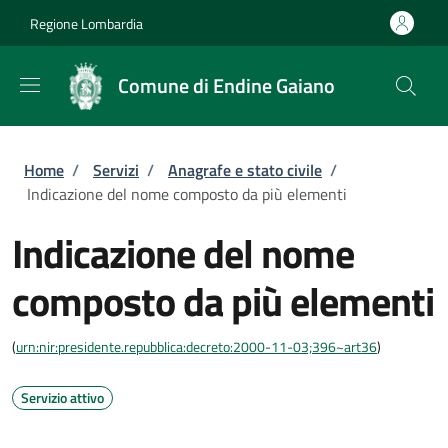
Salta al contenuto principale
Skip to footer content
Regione Lombardia
Comune di Endine Gaiano
Briciole di pane
Home
/
Servizi
/
Anagrafe e stato civile
/
Indicazione del nome composto da più elementi
Indicazione del nome
composto da più elementi
(
urn:nir:presidente.repubblica:decreto:2000-11-03;396~art36
)
Servizio attivo