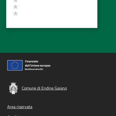
Valuta 2 stelle su 5
Valuta 1 stelle su 5
Comune di Endine Gaiano
Footer menu
Area riservata