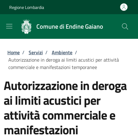
Salta al contenuto principale
Skip to footer content
Regione Lombardia
Comune di Endine Gaiano
Briciole di pane
Home
/
Servizi
/
Ambiente
/
Autorizzazione in deroga ai limiti acustici per attività
commerciale e manifestazioni temporanee
Autorizzazione in deroga
ai limiti acustici per
attività commerciale e
manifestazioni