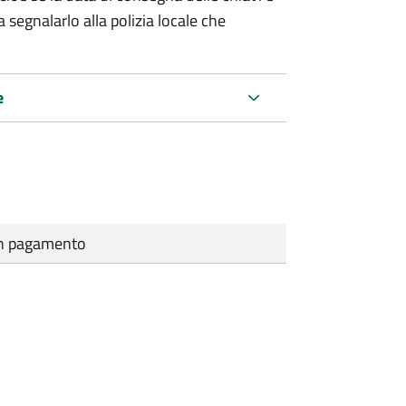
 segnalarlo alla polizia locale che
e
cun pagamento