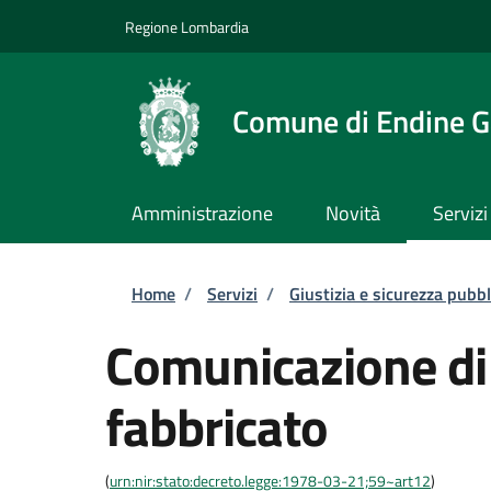
Salta al contenuto principale
Skip to footer content
Regione Lombardia
Comune di Endine G
Amministrazione
Novità
Servizi
Briciole di pane
Home
/
Servizi
/
Giustizia e sicurezza pubbl
Comunicazione di 
fabbricato
(
urn:nir:stato:decreto.legge:1978-03-21;59~art12
)