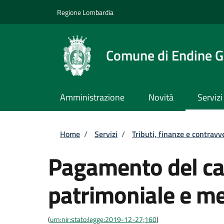
Salta al contenuto principale
Skip to footer content
Regione Lombardia
Comune di Endine G
Amministrazione
Novità
Servizi
Briciole di pane
Home
/
Servizi
/
Tributi, finanze e contravv
Pagamento del ca
patrimoniale e me
(
urn:nir:stato:legge:2019-12-27;160
)