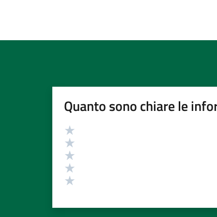
Quanto sono chiare le info
Valutazione
Valuta 5 stelle su 5
Valuta 4 stelle su 5
Valuta 3 stelle su 5
Valuta 2 stelle su 5
Valuta 1 stelle su 5