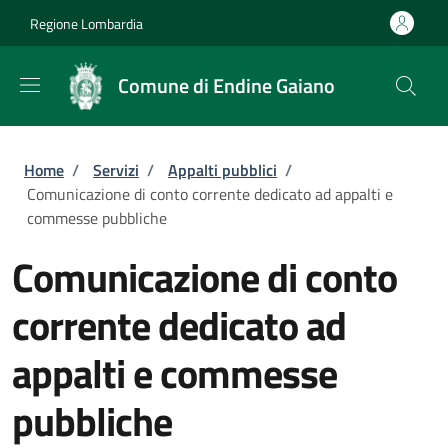
Salta al contenuto principale
Skip to footer content
Regione Lombardia
Comune di Endine Gaiano
Briciole di pane
Home
/
Servizi
/
Appalti pubblici
/
Comunicazione di conto corrente dedicato ad appalti e
commesse pubbliche
Comunicazione di conto
corrente dedicato ad
appalti e commesse
pubbliche