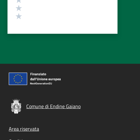
Valuta 2 stelle su 5
Valuta 1 stelle su 5
Comune di Endine Gaiano
Footer menu
Area riservata