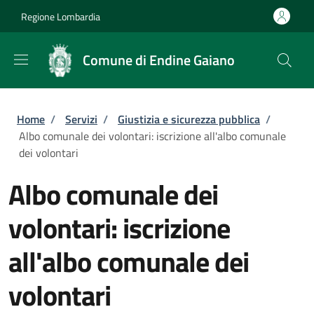
Salta al contenuto principale
Skip to footer content
Regione Lombardia
Comune di Endine Gaiano
Briciole di pane
Home
/
Servizi
/
Giustizia e sicurezza pubblica
/
Albo comunale dei volontari: iscrizione all'albo comunale
dei volontari
Albo comunale dei
volontari: iscrizione
all'albo comunale dei
volontari