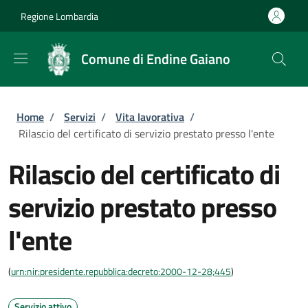
Salta al contenuto principale
Skip to footer content
Regione Lombardia
Comune di Endine Gaiano
Briciole di pane
Home
/
Servizi
/
Vita lavorativa
/
Rilascio del certificato di servizio prestato presso l'ente
Rilascio del certificato di
servizio prestato presso
l'ente
(
urn:nir:presidente.repubblica:decreto:2000-12-28;445
)
Servizio attivo