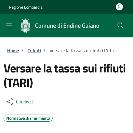
Salta al contenuto principale
Skip to footer content
Regione Lombardia
Comune di Endine Gaiano
Briciole di pane
Home
/
Tributi
/
Versare la tassa sui rifiuti (TARI)
Versare la tassa sui rifiuti
(TARI)
Condividi
Normativa di riferimento