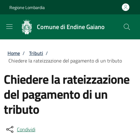
Salta al contenuto principale
Skip to footer content
Regione Lombardia
Comune di Endine Gaiano
Briciole di pane
Home
/
Tributi
/
Chiedere la rateizzazione del pagamento di un tributo
Chiedere la rateizzazione
del pagamento di un
tributo
Condividi