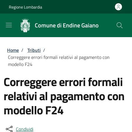
Salta al contenuto principale
Skip to footer content
Regione Lombardia
Comune di Endine Gaiano
Briciole di pane
Home
/
Tributi
/
Correggere errori formali relativi al pagamento con
modello F24
Correggere errori formali
relativi al pagamento con
modello F24
Condividi