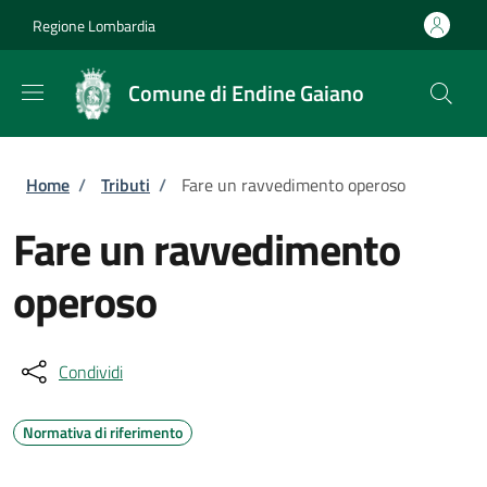
Salta al contenuto principale
Skip to footer content
Regione Lombardia
Comune di Endine Gaiano
Briciole di pane
Home
/
Tributi
/
Fare un ravvedimento operoso
Fare un ravvedimento
operoso
Condividi
Normativa di riferimento