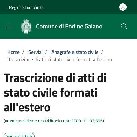
Salta al contenuto principale
Skip to footer content
Regione Lombardia
Comune di Endine Gaiano
Briciole di pane
Home
/
Servizi
/
Anagrafe e stato civile
/
Trascrizione di atti di stato civile formati all'estero
Trascrizione di atti di
stato civile formati
all'estero
(
urn:nir:presidente.repubblica:decreto:2000-11-03;396
)
Servizio attivo