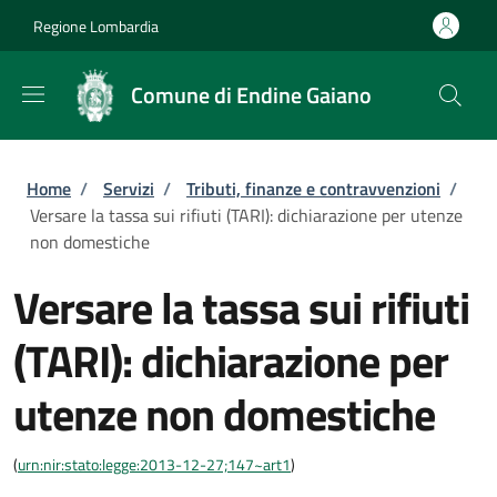
Salta al contenuto principale
Skip to footer content
Regione Lombardia
Comune di Endine Gaiano
Briciole di pane
Home
/
Servizi
/
Tributi, finanze e contravvenzioni
/
Versare la tassa sui rifiuti (TARI): dichiarazione per utenze
non domestiche
Versare la tassa sui rifiuti
(TARI): dichiarazione per
utenze non domestiche
(
urn:nir:stato:legge:2013-12-27;147~art1
)