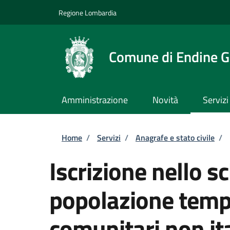
Salta al contenuto principale
Skip to footer content
Regione Lombardia
Comune di Endine G
Amministrazione
Novità
Servizi
Briciole di pane
Home
/
Servizi
/
Anagrafe e stato civile
/
Iscrizione nello s
popolazione tempo
comunitari non ita