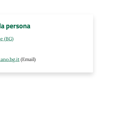
lla persona
e (BG)
ano.bg.it
(Email)