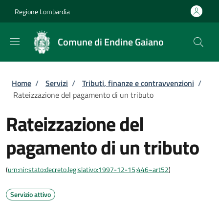
Salta al contenuto principale
Skip to footer content
Regione Lombardia
Comune di Endine Gaiano
Briciole di pane
Home
/
Servizi
/
Tributi, finanze e contravvenzioni
/
Rateizzazione del pagamento di un tributo
Rateizzazione del
pagamento di un tributo
(
urn:nir:stato:decreto.legislativo:1997-12-15;446~art52
)
Servizio attivo