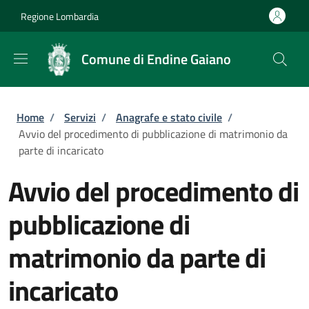
Salta al contenuto principale
Skip to footer content
Regione Lombardia
Comune di Endine Gaiano
Briciole di pane
Home
/
Servizi
/
Anagrafe e stato civile
/
Avvio del procedimento di pubblicazione di matrimonio da
parte di incaricato
Avvio del procedimento di
pubblicazione di
matrimonio da parte di
incaricato