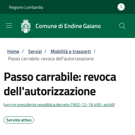
Salta al contenuto principale
Skip to footer content
Regione Lombardia
Comune di Endine Gaiano
Briciole di pane
Home
/
Servizi
/
Mobilità e trasporti
/
Passo carrabile: revoca dell'autorizzazione
Passo carrabile: revoca
dell'autorizzazione
(
urn:nir:presidente.repubblica:decreto:1992-12-16;495~art46
)
Servizio attivo