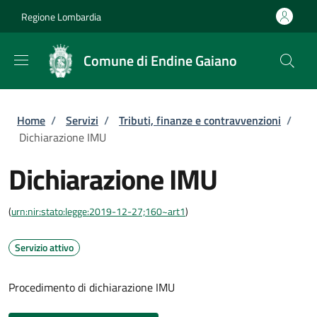
Salta al contenuto principale
Skip to footer content
Regione Lombardia
Comune di Endine Gaiano
Briciole di pane
Home
/
Servizi
/
Tributi, finanze e contravvenzioni
/
Dichiarazione IMU
Dichiarazione IMU
(
urn:nir:stato:legge:2019-12-27;160~art1
)
Servizio attivo
Procedimento di dichiarazione IMU