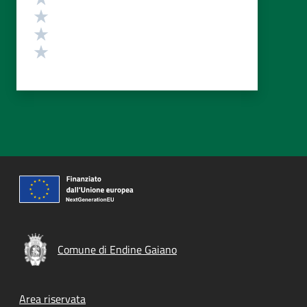
Valuta 3 stelle su 5
Valuta 2 stelle su 5
Valuta 1 stelle su 5
Comune di Endine Gaiano
Footer menu
Area riservata