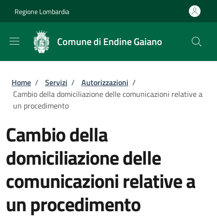
Salta al contenuto principale
Skip to footer content
Regione Lombardia
Comune di Endine Gaiano
Briciole di pane
Home
/
Servizi
/
Autorizzazioni
/
Cambio della domiciliazione delle comunicazioni relative a
un procedimento
Cambio della
domiciliazione delle
comunicazioni relative a
un procedimento