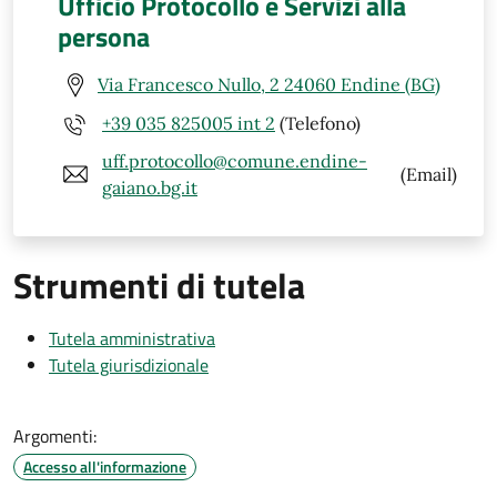
Ufficio Protocollo e Servizi alla
persona
Via Francesco Nullo, 2 24060 Endine (BG)
+39 035 825005 int 2
(Telefono)
uff.protocollo@comune.endine-
(Email)
gaiano.bg.it
Strumenti di tutela
Tutela amministrativa
Tutela giurisdizionale
Argomenti:
Accesso all'informazione