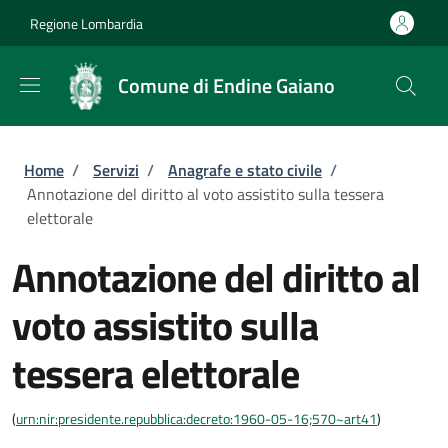
Salta al contenuto principale
Skip to footer content
Regione Lombardia
Comune di Endine Gaiano
Briciole di pane
Home
/
Servizi
/
Anagrafe e stato civile
/
Annotazione del diritto al voto assistito sulla tessera
elettorale
Annotazione del diritto al
voto assistito sulla
tessera elettorale
(
urn:nir:presidente.repubblica:decreto:1960-05-16;570~art41
)