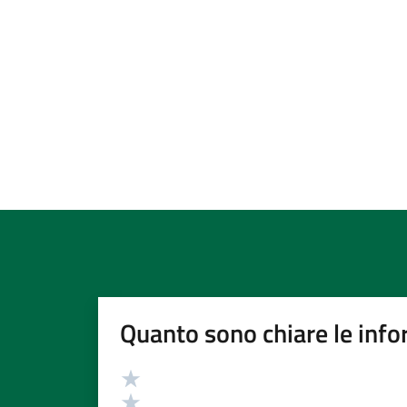
Quanto sono chiare le info
Valutazione
Valuta 5 stelle su 5
Valuta 4 stelle su 5