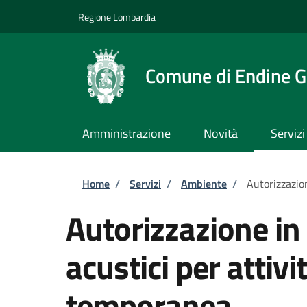
Salta al contenuto principale
Skip to footer content
Regione Lombardia
Comune di Endine G
Amministrazione
Novità
Servizi
Briciole di pane
Home
/
Servizi
/
Ambiente
/
Autorizzazion
Autorizzazione in 
acustici per attivit
temporanea