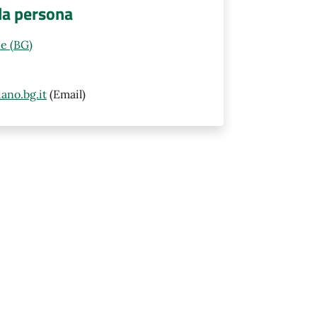
lla persona
e (BG)
ano.bg.it
(Email)