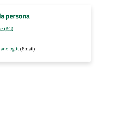
lla persona
e (BG)
ano.bg.it
(Email)