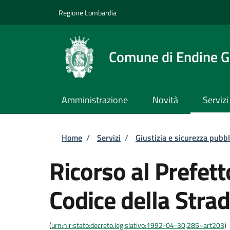
Salta al contenuto principale
Skip to footer content
Regione Lombardia
Comune di Endine G
Amministrazione
Novità
Servizi
Briciole di pane
Home
/
Servizi
/
Giustizia e sicurezza pubbl
Ricorso al Prefett
Codice della Stra
(
urn:nir:stato:decreto.legislativo:1992-04-30;285~art203
)