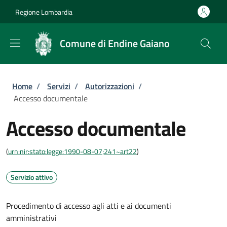
Salta al contenuto principale
Skip to footer content
Regione Lombardia
Comune di Endine Gaiano
Briciole di pane
Home
/
Servizi
/
Autorizzazioni
/
Accesso documentale
Accesso documentale
(
urn:nir:stato:legge:1990-08-07;241~art22
)
Servizio attivo
Procedimento di accesso agli atti e ai documenti
amministrativi