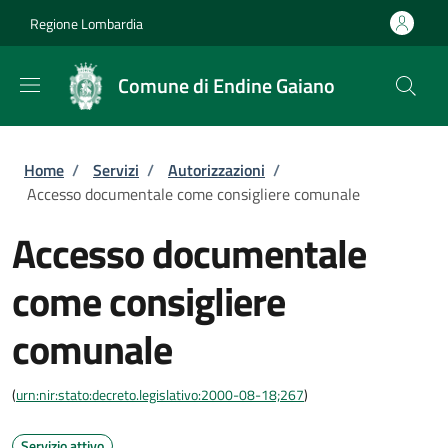
Salta al contenuto principale
Skip to footer content
Regione Lombardia
Comune di Endine Gaiano
Briciole di pane
Home
/
Servizi
/
Autorizzazioni
/
Accesso documentale come consigliere comunale
Accesso documentale
come consigliere
comunale
(
urn:nir:stato:decreto.legislativo:2000-08-18;267
)
Servizio attivo