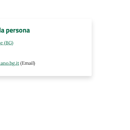
lla persona
e (BG)
ano.bg.it
(Email)