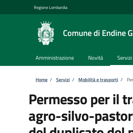
Salta al contenuto principale
Skip to footer content
Regione Lombardia
Comune di Endine G
Amministrazione
Novità
Servizi
Briciole di pane
Home
/
Servizi
/
Mobilità e trasporti
/
Per
Permesso per il tr
agro-silvo-pastora
del duplicato del