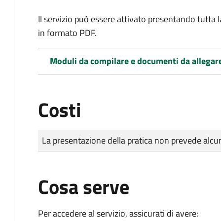
Il servizio può essere attivato presentando tutta
in formato PDF.
Moduli da compilare e documenti da allegar
Costi
Tipo di pagamento
Importo
La presentazione della pratica non prevede al
Cosa serve
Per accedere al servizio, assicurati di avere: