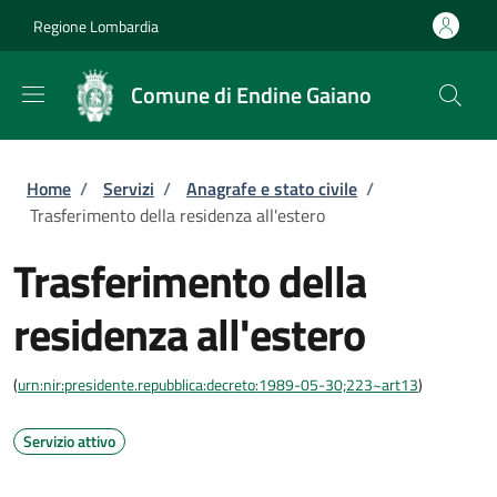
Salta al contenuto principale
Skip to footer content
Regione Lombardia
Comune di Endine Gaiano
Briciole di pane
Home
/
Servizi
/
Anagrafe e stato civile
/
Trasferimento della residenza all'estero
Trasferimento della
residenza all'estero
(
urn:nir:presidente.repubblica:decreto:1989-05-30;223~art13
)
Servizio attivo