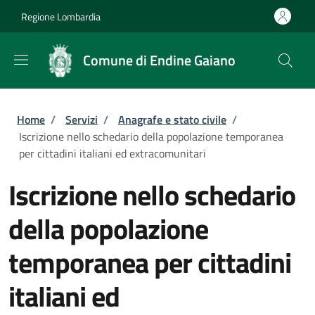
Salta al contenuto principale
Skip to footer content
Regione Lombardia
Comune di Endine Gaiano
Briciole di pane
Home
/
Servizi
/
Anagrafe e stato civile
/
Iscrizione nello schedario della popolazione temporanea
per cittadini italiani ed extracomunitari
Iscrizione nello schedario
della popolazione
temporanea per cittadini
italiani ed