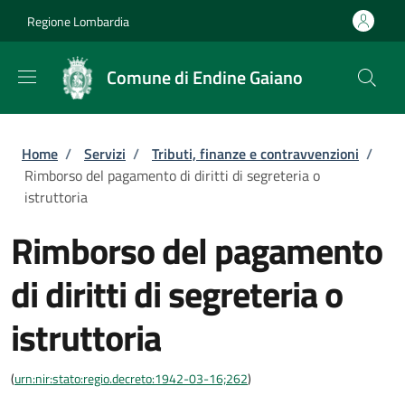
Salta al contenuto principale
Skip to footer content
Regione Lombardia
Comune di Endine Gaiano
Briciole di pane
Home
/
Servizi
/
Tributi, finanze e contravvenzioni
/
Rimborso del pagamento di diritti di segreteria o
istruttoria
Rimborso del pagamento
di diritti di segreteria o
istruttoria
(
urn:nir:stato:regio.decreto:1942-03-16;262
)