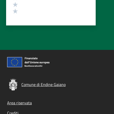
Valuta 2 stelle su 5
Valuta 1 stelle su 5
Comune di Endine Gaiano
Footer menu
Area riservata
Crediti