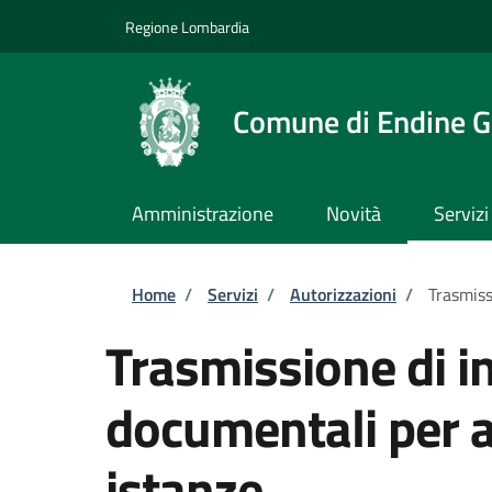
Salta al contenuto principale
Skip to footer content
Regione Lombardia
Comune di Endine G
Amministrazione
Novità
Servizi
Briciole di pane
Home
/
Servizi
/
Autorizzazioni
/
Trasmiss
Trasmissione di i
documentali per al
istanze