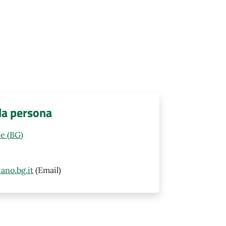
lla persona
e (BG)
ano.bg.it
(Email)