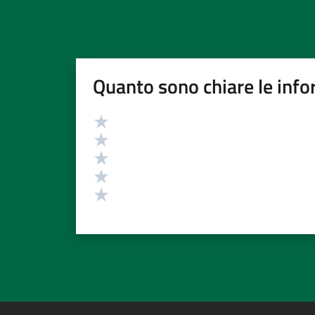
Quanto sono chiare le info
Valutazione
Valuta 5 stelle su 5
Valuta 4 stelle su 5
Valuta 3 stelle su 5
Valuta 2 stelle su 5
Valuta 1 stelle su 5