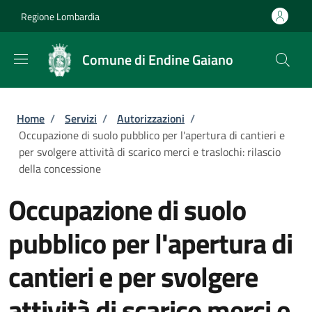
Salta al contenuto principale
Skip to footer content
Regione Lombardia
Comune di Endine Gaiano
Briciole di pane
Home
/
Servizi
/
Autorizzazioni
/
Occupazione di suolo pubblico per l'apertura di cantieri e
per svolgere attività di scarico merci e traslochi: rilascio
della concessione
Occupazione di suolo
pubblico per l'apertura di
cantieri e per svolgere
attività di scarico merci e