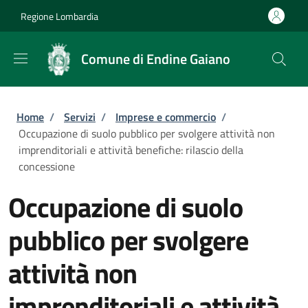
Salta al contenuto principale
Skip to footer content
Regione Lombardia
Comune di Endine Gaiano
Briciole di pane
Home
/
Servizi
/
Imprese e commercio
/
Occupazione di suolo pubblico per svolgere attività non
imprenditoriali e attività benefiche: rilascio della
concessione
Occupazione di suolo
pubblico per svolgere
attività non
imprenditoriali e attività