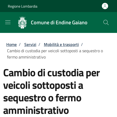
Salta al contenuto principale
Skip to footer content
Regione Lombardia
Comune di Endine Gaiano
Briciole di pane
Home
/
Servizi
/
Mobilità e trasporti
/
Cambio di custodia per veicoli sottoposti a sequestro o
fermo amministrativo
Cambio di custodia per
veicoli sottoposti a
sequestro o fermo
amministrativo