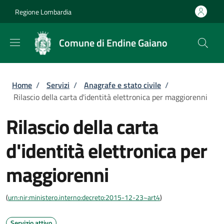
Salta al contenuto principale
Skip to footer content
Regione Lombardia
Comune di Endine Gaiano
Briciole di pane
Home
/
Servizi
/
Anagrafe e stato civile
/
Rilascio della carta d'identità elettronica per maggiorenni
Rilascio della carta
d'identità elettronica per
maggiorenni
(
urn:nir:ministero.interno:decreto:2015-12-23~art4
)
Servizio attivo