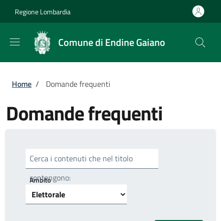
Salta al contenuto principale
Skip to footer content
Regione Lombardia
Comune di Endine Gaiano
Briciole di pane
Home
/
Domande frequenti
Domande frequenti
Cerca i contenuti che nel titolo
contengono:
Ambito